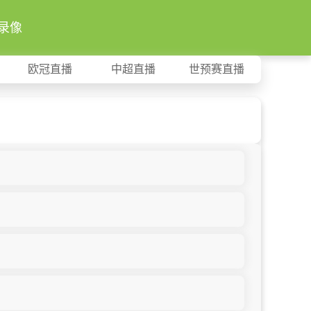
录像
欧冠直播
中超直播
世预赛直播