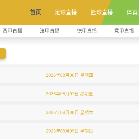
首页
足球直播
篮球直播
体育
西甲直播
法甲直播
德甲直播
意甲直播
2026年08月06日 星期四
2026年08月07日 星期五
2026年08月08日 星期六
2026年08月09日 星期日