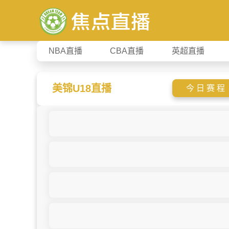
NBA直播
CBA直播
英超直播
美锦U18直播
今 日 赛 程