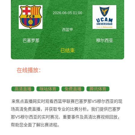
2026-06-05 01:00
西篮甲
巴塞罗那
穆尔西亚
已结束
巴塞罗那vs穆尔西
在线播放：
亚 西篮甲
高清直播
咪咕体育
免费直播
腾讯体育
来焦点直播网实时观看西篮甲联赛巴塞罗那VS穆尔西亚的现
场高清免费直播，并获取专业的比赛分析。我们提供巴塞罗
那VS穆尔西亚的实时赛况、重要事件及高清比赛视频回放，
帮助您全面了解比赛进程。