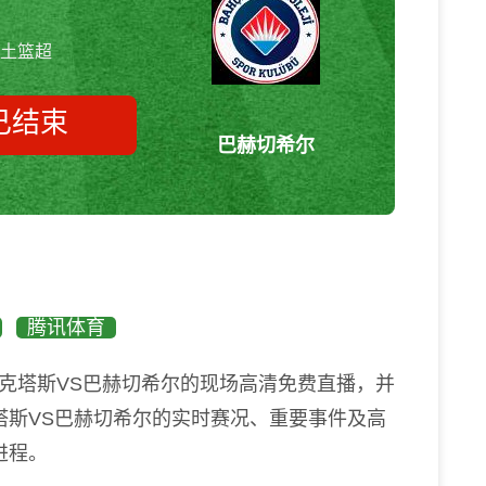
土篮超
已结束
巴赫切希尔
贝西克塔斯vs巴赫切希尔 土篮超
腾讯体育
克塔斯VS巴赫切希尔的现场高清免费直播，并
塔斯VS巴赫切希尔的实时赛况、重要事件及高
进程。