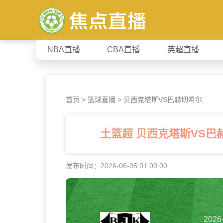
NBA直播
CBA直播
英超直播
首页
>
篮球直播
> 贝西克塔斯VS巴赫切希尔
土篮超 贝西克塔斯VS
发布时间：2026-06-05 01:00:00
2026