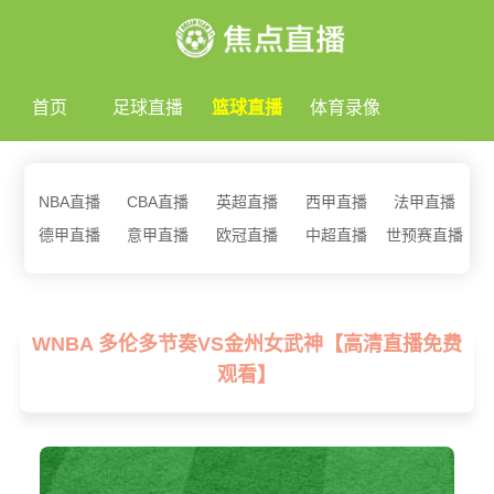
首页
足球直播
篮球直播
体育录像
NBA直播
CBA直播
英超直播
西甲直播
法甲直播
德甲直播
意甲直播
欧冠直播
中超直播
世预赛直播
WNBA 多伦多节奏VS金州女武神【高清直播免费
观看】