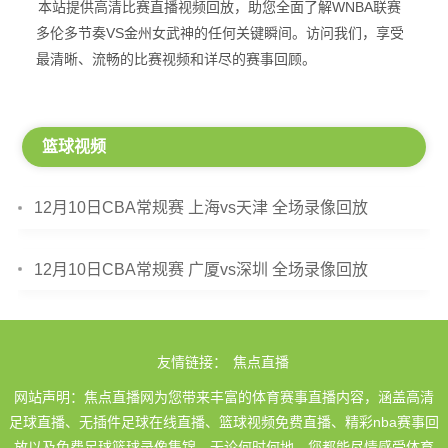
本站提供高清比赛直播视频回放，助您全面了解WNBA联赛
多伦多节奏VS金州女武神的任何关键瞬间。访问我们，享受
最清晰、流畅的比赛视频和详尽的赛事回顾。
篮球视频
12月10日CBA常规赛 上海vs天津 全场录像回放
12月10日CBA常规赛 广厦vs深圳 全场录像回放
友情链接：
焦点直播
网站声明：焦点直播网为您带来丰富的体育赛事直播内容，涵盖高清
足球直播、无插件足球在线直播、篮球视频免费直播、精彩nba赛事回
放以及免费足球篮球录像集锦。无论何时何地，您都能尽情感受体育