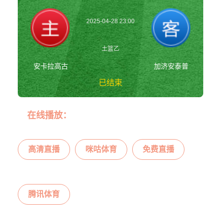
2025-04-28 23:00
土篮乙
安卡拉高古
加济安泰普
已结束
安卡拉高古vs加济
在线播放：
安泰普 土篮乙
高清直播
咪咕体育
免费直播
腾讯体育