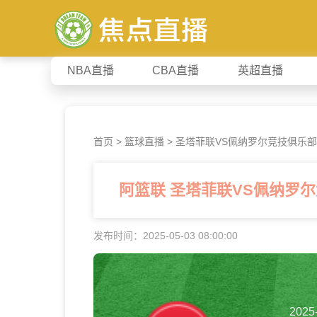
NBA直播
CBA直播
英超直播
首页
>
篮球直播
> 圣塔菲联VS佩纳罗尔竞技俱乐部
阿篮联 圣塔菲联VS佩纳罗
发布时间：2025-05-03 08:00:00
2025