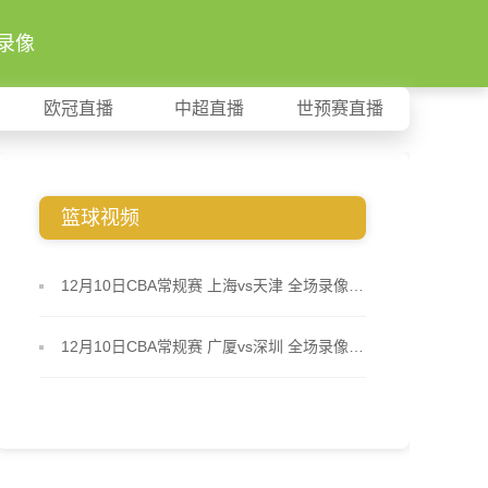
录像
欧冠直播
中超直播
世预赛直播
篮球视频
12月10日CBA常规赛 上海vs天津 全场录像回放
12月10日CBA常规赛 广厦vs深圳 全场录像回放