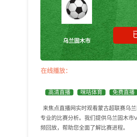
乌兰固木市
在线播放：
高清直播
咪咕体育
免费直播
来焦点直播网实时观看蒙古超联赛乌兰
专业的比赛分析。我们提供乌兰固木市
频回放，帮助您全面了解比赛进程。