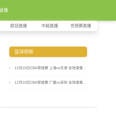
录像
欧冠直播
中超直播
世预赛直播
篮球视频
12月10日CBA常规赛 上海vs天津 全场录像回放
12月10日CBA常规赛 广厦vs深圳 全场录像回放