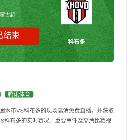
蒙古超
已结束
科布多
乌兰固木市vs科布多 蒙古超
腾讯体育
固木市VS科布多的现场高清免费直播，并获取
VS科布多的实时赛况、重要事件及高清比赛视