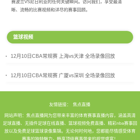
赛波兰VS尼日利亚的任何关键瞬间。访问我们，享受最清
晰、流畅的比赛视频和详尽的赛事回顾。
篮球视频
12月10日CBA常规赛 上海vs天津 全场录像回放
12月10日CBA常规赛 广厦vs深圳 全场录像回放
友情链接：
焦点直播
网站声明：焦点直播网为您带来丰富的体育赛事直播内容，涵盖高清
足球直播、无插件足球在线直播、篮球视频免费直播、精彩nba赛事回
放以及免费足球篮球录像集锦。无论何时何地，您都能尽情感受体育
赛事的独特魅力，畅享顶级赛事带来的视觉盛宴！