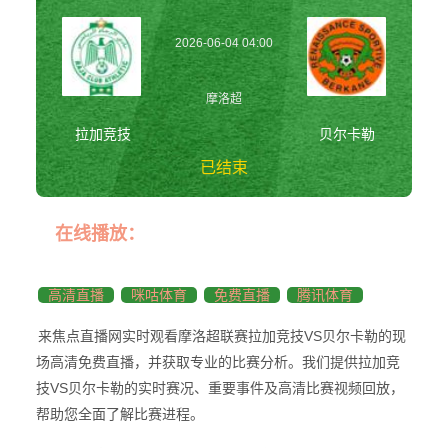
2026-06-04 04:00
摩洛超
拉加竞技
贝尔卡勒
已结束
拉加竞技vs贝尔卡
在线播放：
勒 摩洛超
高清直播
咪咕体育
免费直播
腾讯体育
来焦点直播网实时观看摩洛超联赛拉加竞技VS贝尔卡勒的现
场高清免费直播，并获取专业的比赛分析。我们提供拉加竞
技VS贝尔卡勒的实时赛况、重要事件及高清比赛视频回放，
帮助您全面了解比赛进程。