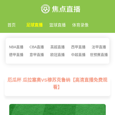
首页
足球直播
篮球直播
体育录像
NBA直播
CBA直播
英超直播
西甲直播
法甲直播
德甲直播
意甲直播
欧冠直播
中超直播
世预赛直播
厄瓜杯 瓜拉塞奥VS穆苏克鲁纳【高清直播免费观
看】