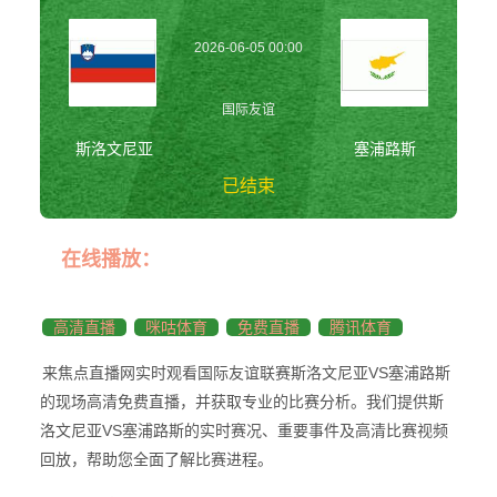
2026-06-05 00:00
国际友谊
斯洛文尼亚
塞浦路斯
已结束
斯洛文尼亚vs塞浦
在线播放：
路斯 国际友谊
高清直播
咪咕体育
免费直播
腾讯体育
来焦点直播网实时观看国际友谊联赛斯洛文尼亚VS塞浦路斯
的现场高清免费直播，并获取专业的比赛分析。我们提供斯
洛文尼亚VS塞浦路斯的实时赛况、重要事件及高清比赛视频
回放，帮助您全面了解比赛进程。