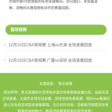
尔德尔联VS犹他联的任何关键瞬间。访问我们，享受最清
晰、流畅的比赛视频和详尽的赛事回顾。
篮球视频
12月10日CBA常规赛 上海vs天津 全场录像回放
12月10日CBA常规赛 广厦vs深圳 全场录像回放
友情链接：
焦点直播
网站声明：焦点直播网为您带来丰富的体育赛事直播内容，涵盖高清
足球直播、无插件足球在线直播、篮球视频免费直播、精彩nba赛事回
放以及免费足球篮球录像集锦。无论何时何地，您都能尽情感受体育
赛事的独特魅力，畅享顶级赛事带来的视觉盛宴！