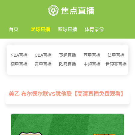
首页
足球直播
篮球直播
体育录像
NBA直播
CBA直播
英超直播
西甲直播
法甲直播
德甲直播
意甲直播
欧冠直播
中超直播
世预赛直播
美乙 布尔德尔联VS犹他联【高清直播免费观看】