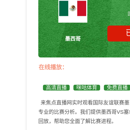
墨西哥
在线播放：
高清直播
咪咕体育
免费直播
来焦点直播网实时观看国际友谊联赛墨
专业的比赛分析。我们提供墨西哥VS
回放，帮助您全面了解比赛进程。