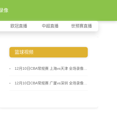
录像
欧冠直播
中超直播
世预赛直播
篮球视频
12月10日CBA常规赛 上海vs天津 全场录像回放
12月10日CBA常规赛 广厦vs深圳 全场录像回放