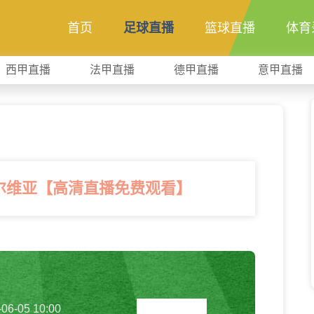
首页
足球直播
篮球直播
体育
西甲直播
法甲直播
德甲直播
意甲直播
塞尔维亚【高清直播免费观看】
-06-05 10:00