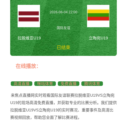
2026-06-04 22:00
国际友谊
拉脱维亚U19
立陶宛U19
已结束
拉脱维亚U19vs立
在线播放：
陶宛U19 国际友谊
高清直播
咪咕体育
免费直播
腾讯体育
来焦点直播网实时观看国际友谊联赛拉脱维亚U19VS立陶宛
U19的现场高清免费直播，并获取专业的比赛分析。我们提供
拉脱维亚U19VS立陶宛U19的实时赛况、重要事件及高清比
赛视频回放，帮助您全面了解比赛进程。