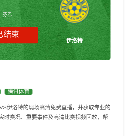
芬乙
已结束
伊洛特
艾弗克vs伊洛特 芬乙
腾讯体育
VS伊洛特的现场高清免费直播，并获取专业的
的实时赛况、重要事件及高清比赛视频回放，帮