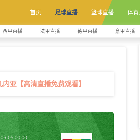
首页
足球直播
篮球直播
体育
西甲直播
法甲直播
德甲直播
意甲直播
S几内亚【高清直播免费观看】
-06-05 00:00