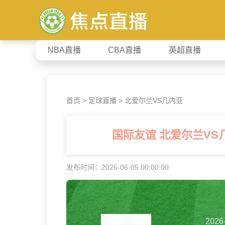
NBA直播
CBA直播
英超直播
首页
>
足球直播
> 北爱尔兰VS几内亚
国际友谊 北爱尔兰V
发布时间：2026-06-05 00:00:00
2026