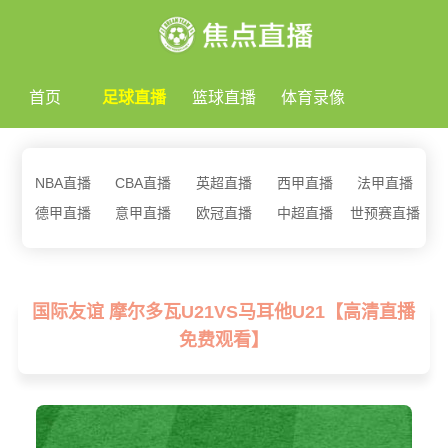
首页
足球直播
篮球直播
体育录像
NBA直播
CBA直播
英超直播
西甲直播
法甲直播
德甲直播
意甲直播
欧冠直播
中超直播
世预赛直播
国际友谊 摩尔多瓦U21VS马耳他U21【高清直播
免费观看】