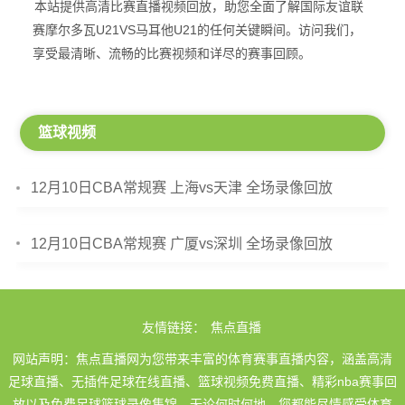
本站提供高清比赛直播视频回放，助您全面了解国际友谊联
赛摩尔多瓦U21VS马耳他U21的任何关键瞬间。访问我们，
享受最清晰、流畅的比赛视频和详尽的赛事回顾。
篮球视频
12月10日CBA常规赛 上海vs天津 全场录像回放
12月10日CBA常规赛 广厦vs深圳 全场录像回放
友情链接：
焦点直播
网站声明：焦点直播网为您带来丰富的体育赛事直播内容，涵盖高清
足球直播、无插件足球在线直播、篮球视频免费直播、精彩nba赛事回
放以及免费足球篮球录像集锦。无论何时何地，您都能尽情感受体育