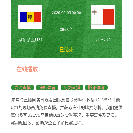
2026-06-05 00:00
国际友谊
摩尔多瓦U21
马耳他U21
已结束
摩尔多瓦U21vs马
在线播放：
耳他U21 国际友谊
高清直播
咪咕体育
免费直播
腾讯体育
来焦点直播网实时观看国际友谊联赛摩尔多瓦U21VS马耳他
U21的现场高清免费直播，并获取专业的比赛分析。我们提供
摩尔多瓦U21VS马耳他U21的实时赛况、重要事件及高清比
赛视频回放，帮助您全面了解比赛进程。