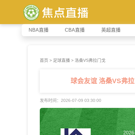
NBA直播
CBA直播
英超直播
首页
>
足球直播
> 洛桑VS弗拉门戈
球会友谊 洛桑VS弗
发布时间：2026-07-09 03:30:00
2026