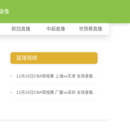
录像
欧冠直播
中超直播
世预赛直播
篮球视频
12月10日CBA常规赛 上海vs天津 全场录像回放
12月10日CBA常规赛 广厦vs深圳 全场录像回放