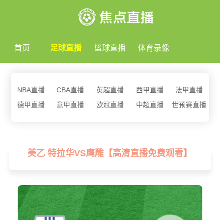
首页
足球直播
篮球直播
体育录像
NBA直播
CBA直播
英超直播
西甲直播
法甲直播
德甲直播
意甲直播
欧冠直播
中超直播
世预赛直播
美乙 特拉华VS鹰雕【高清直播免费观看】