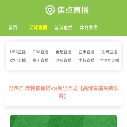
首页
足球直播
篮球直播
体育录像
NBA直播
CBA直播
英超直播
西甲直播
法甲直播
德甲直播
意甲直播
欧冠直播
中超直播
世预赛直播
巴西乙 庞特普雷塔VS克里丘马【高清直播免费观
看】