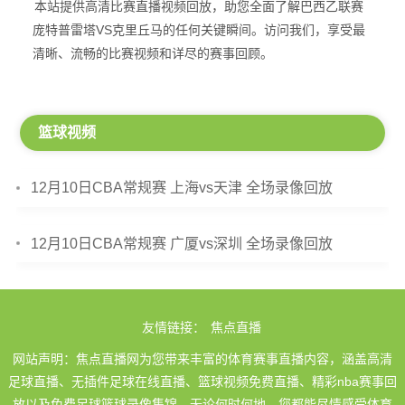
本站提供高清比赛直播视频回放，助您全面了解巴西乙联赛
庞特普雷塔VS克里丘马的任何关键瞬间。访问我们，享受最
清晰、流畅的比赛视频和详尽的赛事回顾。
篮球视频
12月10日CBA常规赛 上海vs天津 全场录像回放
12月10日CBA常规赛 广厦vs深圳 全场录像回放
友情链接：
焦点直播
网站声明：焦点直播网为您带来丰富的体育赛事直播内容，涵盖高清
足球直播、无插件足球在线直播、篮球视频免费直播、精彩nba赛事回
放以及免费足球篮球录像集锦。无论何时何地，您都能尽情感受体育