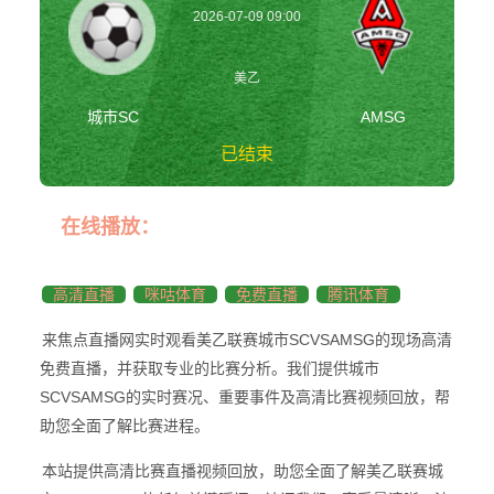
2026-07-09 09:00
美乙
城市SC
AMSG
已结束
城市SCvsAMSG
在线播放：
美乙
高清直播
咪咕体育
免费直播
腾讯体育
来焦点直播网实时观看美乙联赛城市SCVSAMSG的现场高清
免费直播，并获取专业的比赛分析。我们提供城市
SCVSAMSG的实时赛况、重要事件及高清比赛视频回放，帮
助您全面了解比赛进程。
本站提供高清比赛直播视频回放，助您全面了解美乙联赛城