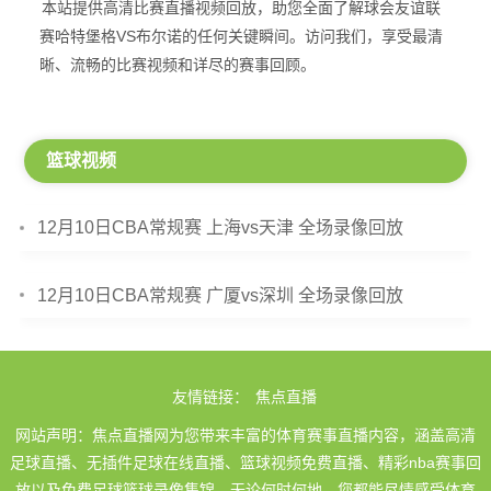
本站提供高清比赛直播视频回放，助您全面了解球会友谊联
赛哈特堡格VS布尔诺的任何关键瞬间。访问我们，享受最清
晰、流畅的比赛视频和详尽的赛事回顾。
篮球视频
12月10日CBA常规赛 上海vs天津 全场录像回放
12月10日CBA常规赛 广厦vs深圳 全场录像回放
友情链接：
焦点直播
网站声明：焦点直播网为您带来丰富的体育赛事直播内容，涵盖高清
足球直播、无插件足球在线直播、篮球视频免费直播、精彩nba赛事回
放以及免费足球篮球录像集锦。无论何时何地，您都能尽情感受体育