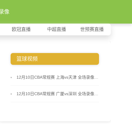
录像
欧冠直播
中超直播
世预赛直播
篮球视频
12月10日CBA常规赛 上海vs天津 全场录像回放
12月10日CBA常规赛 广厦vs深圳 全场录像回放