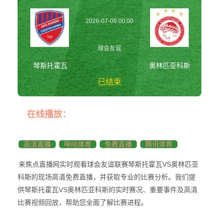
2026-07-09 00:00
球会友谊
琴斯托霍瓦
奥林匹亚科斯
已结束
琴斯托霍瓦vs奥林
在线播放：
匹亚科斯 球会友
谊
高清直播
咪咕体育
免费直播
腾讯体育
来焦点直播网实时观看球会友谊联赛琴斯托霍瓦VS奥林匹亚
科斯的现场高清免费直播，并获取专业的比赛分析。我们提
供琴斯托霍瓦VS奥林匹亚科斯的实时赛况、重要事件及高清
比赛视频回放，帮助您全面了解比赛进程。