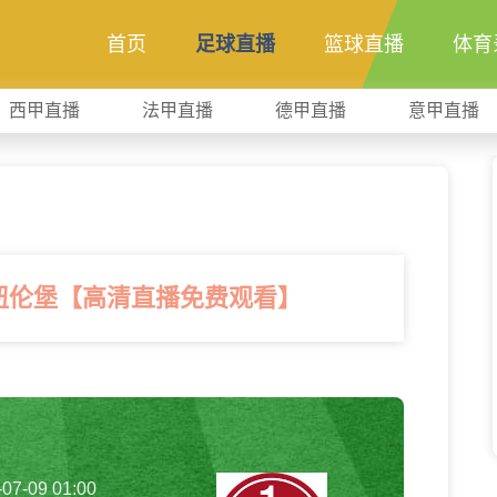
首页
足球直播
篮球直播
体育
西甲直播
法甲直播
德甲直播
意甲直播
S纽伦堡【高清直播免费观看】
-07-09 01:00