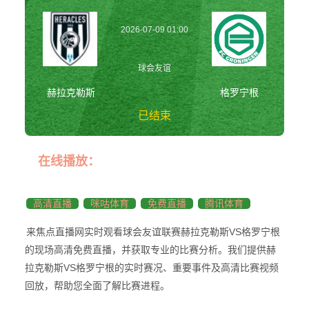
2026-07-09 01:00
球会友谊
赫拉克勒斯
格罗宁根
已结束
赫拉克勒斯vs格罗
在线播放：
宁根 球会友谊
高清直播
咪咕体育
免费直播
腾讯体育
来焦点直播网实时观看球会友谊联赛赫拉克勒斯VS格罗宁根
的现场高清免费直播，并获取专业的比赛分析。我们提供赫
拉克勒斯VS格罗宁根的实时赛况、重要事件及高清比赛视频
回放，帮助您全面了解比赛进程。