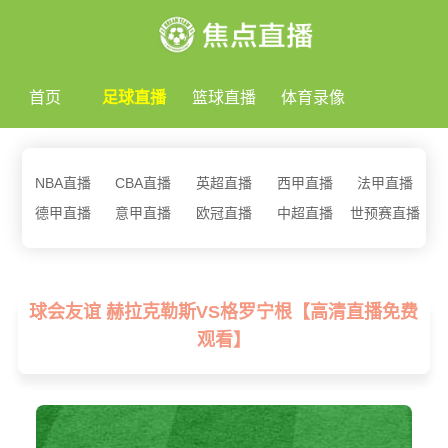
首页
足球直播
篮球直播
体育录像
NBA直播
CBA直播
英超直播
西甲直播
法甲直播
德甲直播
意甲直播
欧冠直播
中超直播
世预赛直播
球会友谊 赫拉克勒斯VS格罗宁根【高清直播免费
观看】