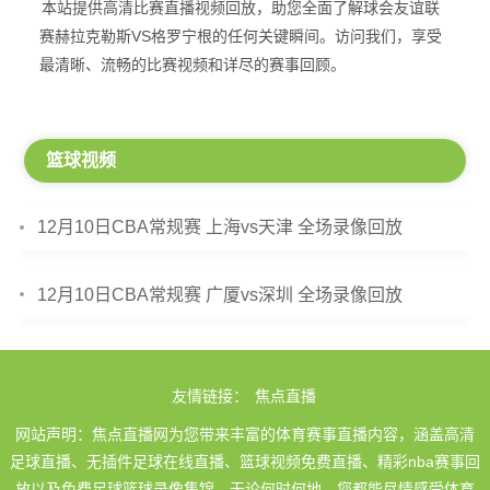
本站提供高清比赛直播视频回放，助您全面了解球会友谊联
赛赫拉克勒斯VS格罗宁根的任何关键瞬间。访问我们，享受
最清晰、流畅的比赛视频和详尽的赛事回顾。
篮球视频
12月10日CBA常规赛 上海vs天津 全场录像回放
12月10日CBA常规赛 广厦vs深圳 全场录像回放
友情链接：
焦点直播
网站声明：焦点直播网为您带来丰富的体育赛事直播内容，涵盖高清
足球直播、无插件足球在线直播、篮球视频免费直播、精彩nba赛事回
放以及免费足球篮球录像集锦。无论何时何地，您都能尽情感受体育