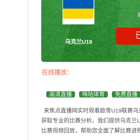
乌克兰U19
在线播放：
高清直播
咪咕体育
免费直播
来焦点直播网实时观看欧青U19联赛乌克
获取专业的比赛分析。我们提供乌克兰U
比赛视频回放，帮助您全面了解比赛进