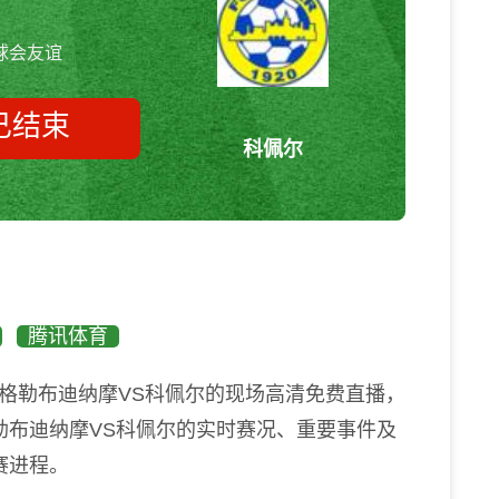
球会友谊
已结束
科佩尔
萨格勒布迪纳摩vs科佩尔 球会友
谊
腾讯体育
格勒布迪纳摩VS科佩尔的现场高清免费直播，
勒布迪纳摩VS科佩尔的实时赛况、重要事件及
赛进程。