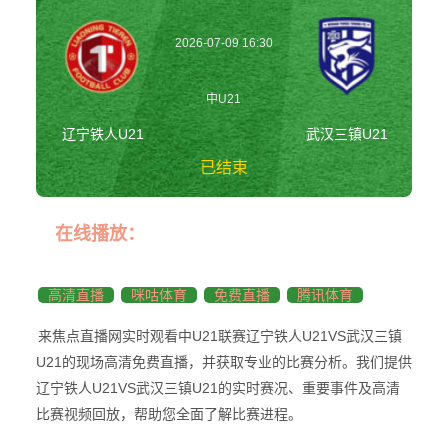
2026-07-09 16:30
中U21
辽宁铁人U21
武汉三镇U21
已结束
辽宁铁人U21vs武
在线播放：
汉三镇U21 中U21
高清直播
咪咕体育
免费直播
腾讯体育
来焦点直播网实时观看中U21联赛辽宁铁人U21VS武汉三镇
U21的现场高清免费直播，并获取专业的比赛分析。我们提供
辽宁铁人U21VS武汉三镇U21的实时赛况、重要事件及高清
比赛视频回放，帮助您全面了解比赛进程。