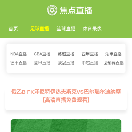
首页
足球直播
篮球直播
体育录像
NBA直播
CBA直播
英超直播
西甲直播
法甲直播
德甲直播
意甲直播
欧冠直播
中超直播
世预赛直播
俄乙B FK泽尼特伊热夫斯克VS巴尔瑙尔迪纳摩
【高清直播免费观看】