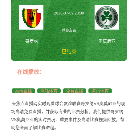
2026-07-09 23:00
球会友谊
哥罗纳
奥莫尼亚
已结束
哥罗纳vs奥莫尼亚
在线播放：
球会友谊
高清直播
咪咕体育
免费直播
腾讯体育
来焦点直播网实时观看球会友谊联赛哥罗纳VS奥莫尼亚的现
场高清免费直播，并获取专业的比赛分析。我们提供哥罗纳
VS奥莫尼亚的实时赛况、重要事件及高清比赛视频回放，帮
助您全面了解比赛进程。