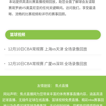
本站提供高清比赛直播视频回放，助您全面了解球会友谊联
赛哥罗纳VS奥莫尼亚的任何关键瞬间。访问我们，享受最清
晰、流畅的比赛视频和详尽的赛事回顾。
篮球视频
12月10日CBA常规赛 上海vs天津 全场录像回放
12月10日CBA常规赛 广厦vs深圳 全场录像回放
友情链接：
焦点直播
网站声明：焦点直播网为您带来丰富的体育赛事直播内容，涵盖高清
足球直播、无插件足球在线直播、篮球视频免费直播、精彩nba赛事回
放以及免费足球篮球录像集锦。无论何时何地，您都能尽情感受体育