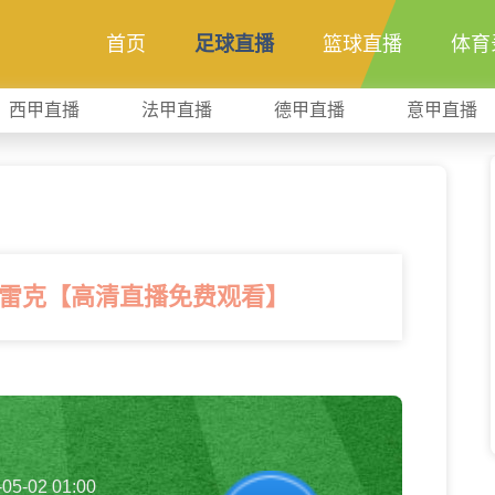
首页
足球直播
篮球直播
体育
西甲直播
法甲直播
德甲直播
意甲直播
马雷克【高清直播免费观看】
-05-02 01:00