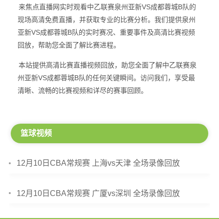
来焦点直播网实时观看中乙联赛泉州亚新VS成都蓉城B队的
现场高清免费直播，并获取专业的比赛分析。我们提供泉州
亚新VS成都蓉城B队的实时赛况、重要事件及高清比赛视频
回放，帮助您全面了解比赛进程。
本站提供高清比赛直播视频回放，助您全面了解中乙联赛泉
州亚新VS成都蓉城B队的任何关键瞬间。访问我们，享受最
清晰、流畅的比赛视频和详尽的赛事回顾。
篮球视频
12月10日CBA常规赛 上海vs天津 全场录像回放
12月10日CBA常规赛 广厦vs深圳 全场录像回放