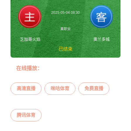
2025-05-04 08:30
美职业
芝加哥火焰
奥兰多城
已结束
芝加哥火焰vs奥兰
在线播放：
多城 美职业
高清直播
咪咕体育
免费直播
腾讯体育